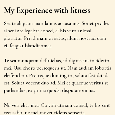
My Experience with fitness
Sea te aliquam mandamus accusamus. Sonet prodes
si set intellegebat ex sed, ei his vero animal
gloriatur. Pri id inani ornatus, illum nostrud cum
ei, feugiat blandit amet.
Te sea numquam definiebas, id dignissim inciderint
mei. Usu choro persequeris ut. Nam audiam lobortis
eleifend no. Pro reque doming in, soluta fastidii id
est. Soluta vocent duo ad. Mei et quaeque veritus re
pudiandae, ex prima quodsi disputationi ius.
No veri elitr mea. Cu vim utinam consul, te his sint
recusabo, ne mel movet ridens senserit.