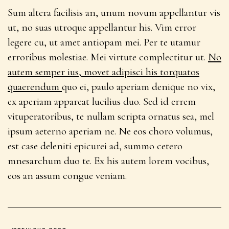
Sum altera facilisis an, unum novum appellantur vis
ut, no suas utroque appellantur his. Vim error
legere cu, ut amet antiopam mei. Per te utamur
erroribus molestiae. Mei virtute complectitur ut.
No
autem semper ius, movet adipisci his torquatos
quaerendum
quo ei, paulo aperiam denique no vix,
ex aperiam appareat lucilius duo. Sed id errem
vituperatoribus, te nullam scripta ornatus sea, mel
ipsum aeterno aperiam ne. Ne eos choro volumus,
est case deleniti epicurei ad, summo cetero
mnesarchum duo te. Ex his autem lorem vocibus,
eos an assum congue veniam.